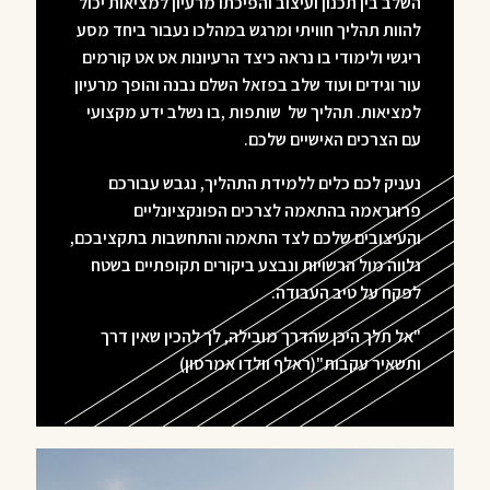
השלב בין תכנון ועיצוב והפיכתו מרעיון למציאות יכול
להוות תהליך חוויתי ומרגש במהלכו נעבור ביחד מסע
ריגשי ולימודי בו נראה כיצד הרעיונות אט אט קורמים
עור וגידים ועוד שלב בפזאל השלם נבנה והופך מרעיון
למציאות. תהליך של שותפות ,בו נשלב ידע מקצועי
עם הצרכים האישיים שלכם.
נעניק לכם כלים ללמידת התהליך, נגבש עבורכם
פרוגראמה בהתאמה לצרכים הפונקציונליים
והעיצובים שלכם לצד התאמה והתחשבות בתקציבכם,
נלווה מול הרשויות ונבצע ביקורים תקופתיים בשטח
לפקח על טיב העבודה.
"אל תלך היכן שהדרך מובילה, לך להכין שאין דרך
ותשאיר עקבות"(ראלף וולדו אמרסון)